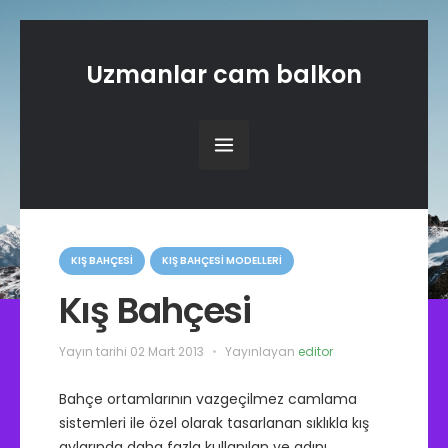
Uzmanlar cam balkon
K
a
KIŞ BAHÇESI
KIŞ BAHÇESI MODELLERI
t
e
Kış Bahçesi
g
o
r
Yayın tarihi
02 Mart 2013
Yayınlayan
editor
i
l
e
Bahçe ortamlarının vazgeçilmez camlama
r
sistemleri ile özel olarak tasarlanan sıklıkla kış
aylarında daha fazla kullanılan ve adını