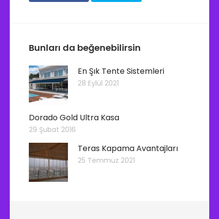
Bunları da beğenebilirsin
En Şık Tente Sistemleri
28 Eylül 2021
Dorado Gold Ultra Kasa
29 Şubat 2016
Teras Kapama Avantajları
25 Temmuz 2021
Y