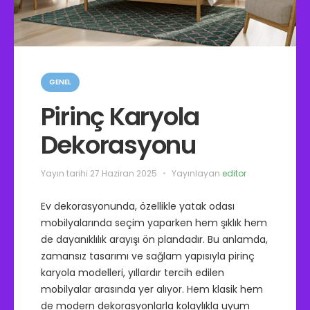
K
a
GENEL
t
e
Pirinç Karyola
g
o
Dekorasyonu
r
i
l
e
Yayın tarihi
27 Haziran 2025
Yayınlayan
editor
r
Ev dekorasyonunda, özellikle yatak odası
mobilyalarında seçim yaparken hem şıklık hem
de dayanıklılık arayışı ön plandadır. Bu anlamda,
zamansız tasarımı ve sağlam yapısıyla pirinç
karyola modelleri, yıllardır tercih edilen
mobilyalar arasında yer alıyor. Hem klasik hem
de modern dekorasyonlarla kolaylıkla uyum