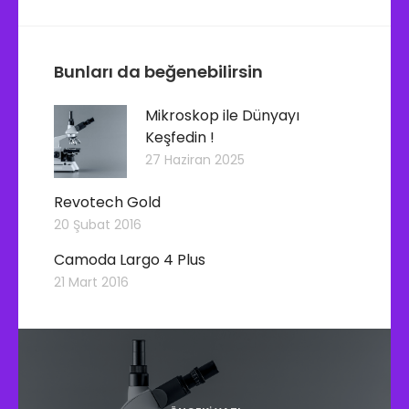
Bunları da beğenebilirsin
Mikroskop ile Dünyayı
Keşfedin !
27 Haziran 2025
Revotech Gold
20 Şubat 2016
Camoda Largo 4 Plus
21 Mart 2016
Y
a
z