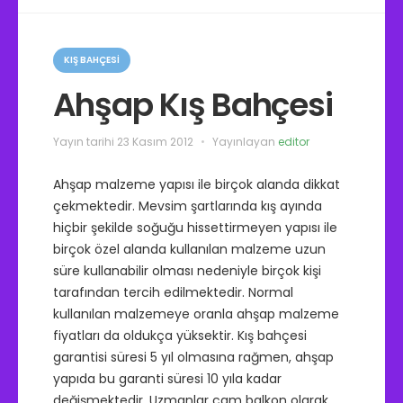
K
a
KIŞ BAHÇESI
t
e
Ahşap Kış Bahçesi
g
o
r
Yayın tarihi
23 Kasım 2012
Yayınlayan
editor
i
l
e
Ahşap malzeme yapısı ile birçok alanda dikkat
r
çekmektedir. Mevsim şartlarında kış ayında
hiçbir şekilde soğuğu hissettirmeyen yapısı ile
birçok özel alanda kullanılan malzeme uzun
süre kullanabilir olması nedeniyle birçok kişi
tarafından tercih edilmektedir. Normal
kullanılan malzemeye oranla ahşap malzeme
fiyatları da oldukça yüksektir. Kış bahçesi
garantisi süresi 5 yıl olmasına rağmen, ahşap
yapıda bu garanti süresi 10 yıla kadar
değişmektedir. Uzmanlar cam balkon olarak