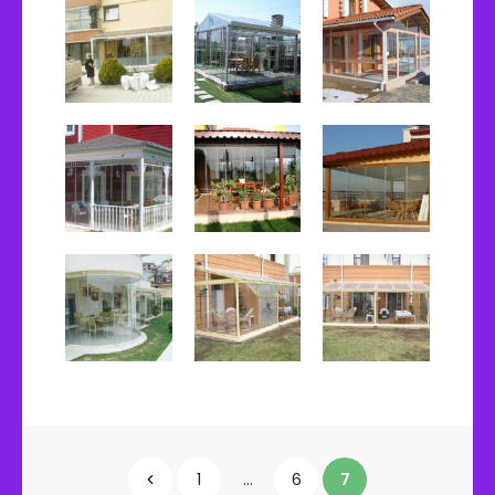
Y
1
…
6
7