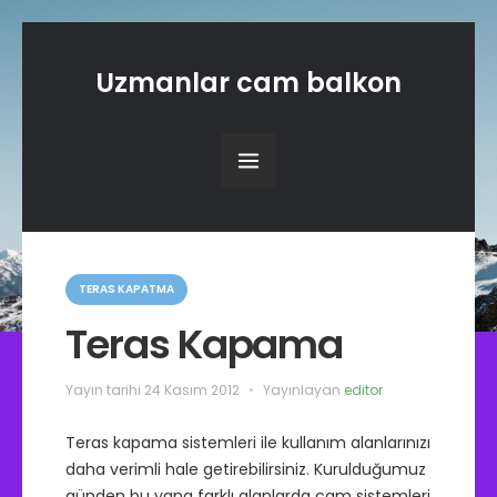
Uzmanlar cam balkon
K
a
TERAS KAPATMA
t
e
Teras Kapama
g
o
r
Yayın tarihi
24 Kasım 2012
Yayınlayan
editor
i
l
e
Teras kapama sistemleri ile kullanım alanlarınızı
r
daha verimli hale getirebilirsiniz. Kurulduğumuz
günden bu yana farklı alanlarda cam sistemleri