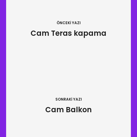
a
z
ı
ÖNCEKI YAZI
Cam Teras kapama
g
e
z
i
n
m
e
SONRAKI YAZI
s
Cam Balkon
i