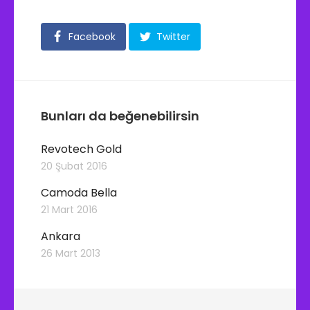
Facebook
Twitter
Bunları da beğenebilirsin
Revotech Gold
20 Şubat 2016
Camoda Bella
21 Mart 2016
Ankara
26 Mart 2013
Y