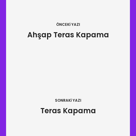
a
z
ı
ÖNCEKI YAZI
Ahşap Teras Kapama
g
e
z
i
n
m
e
SONRAKI YAZI
s
Teras Kapama
i