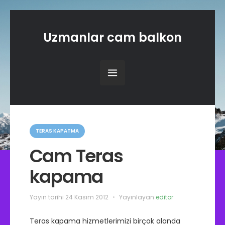
Uzmanlar cam balkon
K
a
TERAS KAPATMA
t
e
Cam Teras
g
o
kapama
r
i
l
e
Yayın tarihi
24 Kasım 2012
Yayınlayan
editor
r
Teras kapama hizmetlerimizi birçok alanda