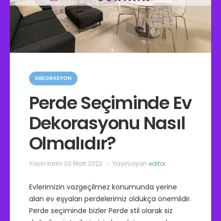
r
i
:
K
a
DEKORASYON
t
e
Perde Seçiminde Ev
g
o
Dekorasyonu Nasıl
r
i
l
Olmalıdır?
e
r
Yayın tarihi
02 Mart 2022
Yayınlayan
editor
Evlerimizin vazgeçilmez konumunda yerine
alan ev eşyaları perdelerimiz oldukça önemlidir.
Perde seçiminde bizler Perde stil olarak siz