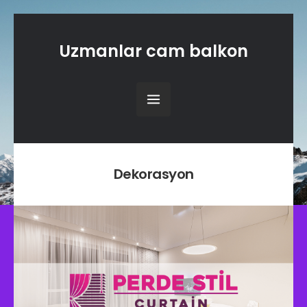
Uzmanlar cam balkon
K
Dekorasyon
a
t
e
g
o