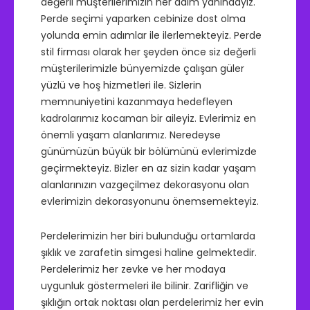
değerli müşterilerimizin her daim yanındayız.
Perde seçimi yaparken cebinize dost olma
yolunda emin adımlar ile ilerlemekteyiz. Perde
stil firması olarak her şeyden önce siz değerli
müşterilerimizle bünyemizde çalışan güler
yüzlü ve hoş hizmetleri ile. Sizlerin
memnuniyetini kazanmaya hedefleyen
kadrolarımız kocaman bir aileyiz. Evlerimiz en
önemli yaşam alanlarımız. Neredeyse
günümüzün büyük bir bölümünü evlerimizde
geçirmekteyiz. Bizler en az sizin kadar yaşam
alanlarınızın vazgeçilmez dekorasyonu olan
evlerimizin dekorasyonunu önemsemekteyiz.
Perdelerimizin her biri bulunduğu ortamlarda
şıklık ve zarafetin simgesi haline gelmektedir.
Perdelerimiz her zevke ve her modaya
uygunluk göstermeleri ile bilinir. Zarifliğin ve
şıklığın ortak noktası olan perdelerimiz her evin