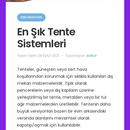
K
a
DEKORASYON
t
e
En Şık Tente
g
o
Sistemleri
r
i
l
e
Yayın tarihi
28 Eylül 2021
Yayınlayan
editor
r
Tenteler, güneşten veya sert hava
koşullarından korunmak için sıklıkla kullanılan dış
mekan malzemeleridir. Tipik olarak
pencerelerin veya dış kapıların üzerine
yerleştirilmiş bir tente, metalden veya bir tür
ağır malzemelerden üretilebilir. Tentenin daha
büyük versiyonları bazen bir evin arkasındaki
veranda alanlarını mevsimsel olarak
kapatıp/açmak için kullanılabilir.