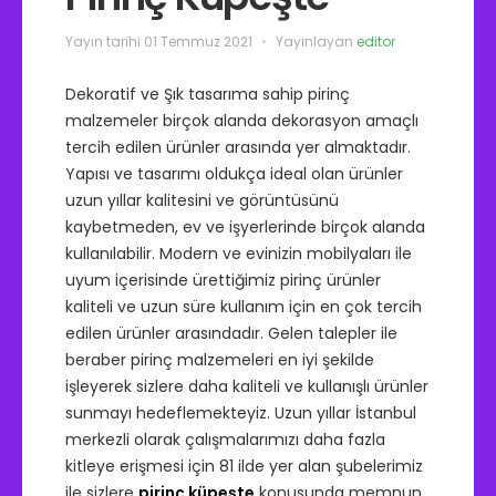
o
r
Yayın tarihi
01 Temmuz 2021
Yayınlayan
editor
i
l
e
Dekoratif ve Şık tasarıma sahip pirinç
r
malzemeler birçok alanda dekorasyon amaçlı
tercih edilen ürünler arasında yer almaktadır.
Yapısı ve tasarımı oldukça ideal olan ürünler
uzun yıllar kalitesini ve görüntüsünü
kaybetmeden, ev ve işyerlerinde birçok alanda
kullanılabilir. Modern ve evinizin mobilyaları ile
uyum içerisinde ürettiğimiz pirinç ürünler
kaliteli ve uzun süre kullanım için en çok tercih
edilen ürünler arasındadır. Gelen talepler ile
beraber pirinç malzemeleri en iyi şekilde
işleyerek sizlere daha kaliteli ve kullanışlı ürünler
sunmayı hedeflemekteyiz. Uzun yıllar İstanbul
merkezli olarak çalışmalarımızı daha fazla
kitleye erişmesi için 81 ilde yer alan şubelerimiz
ile sizlere
pirinç küpeşte
konusunda memnun